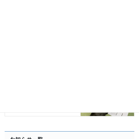
盲導犬
前の記事
大先輩が遊びに来てくれました
2022年10月21日
活動
次の記事
三好市 福祉・ボランティア市
民フェスタに参加
2022年12月15日