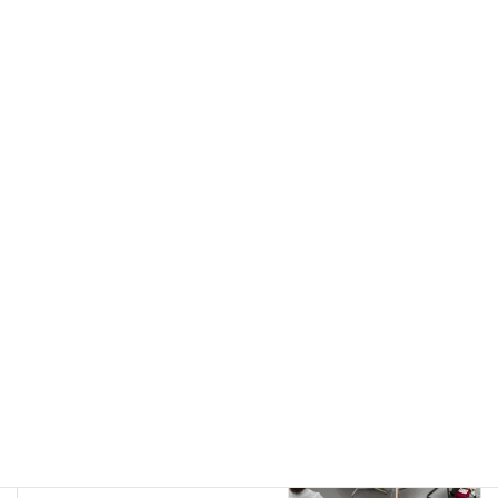
盲導犬
カテゴリー
活動
前の記事
イオンモール徳島 皆様からの贈
り物
2022年4月25日
活動
次の記事
防災の集い
2022年6月28日